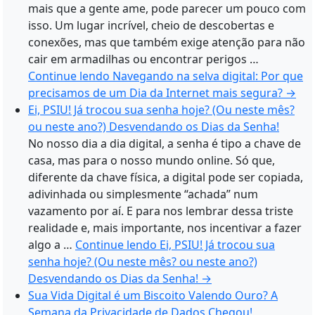
mais que a gente ame, pode parecer um pouco com
isso. Um lugar incrível, cheio de descobertas e
conexões, mas que também exige atenção para não
cair em armadilhas ou encontrar perigos …
Continue lendo
Navegando na selva digital: Por que
precisamos de um Dia da Internet mais segura?
→
Ei, PSIU! Já trocou sua senha hoje? (Ou neste mês?
ou neste ano?) Desvendando os Dias da Senha!
No nosso dia a dia digital, a senha é tipo a chave de
casa, mas para o nosso mundo online. Só que,
diferente da chave física, a digital pode ser copiada,
adivinhada ou simplesmente “achada” num
vazamento por aí. E para nos lembrar dessa triste
realidade e, mais importante, nos incentivar a fazer
algo a …
Continue lendo
Ei, PSIU! Já trocou sua
senha hoje? (Ou neste mês? ou neste ano?)
Desvendando os Dias da Senha!
→
Sua Vida Digital é um Biscoito Valendo Ouro? A
Semana da Privacidade de Dados Chegou!